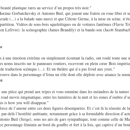
beauté plastique rares au service d’un propos très noir."
axime Gorbatchevsky et Antonio Buil, qui jouent une fratrie en roue libre et 
rade (...) a la balade sans merci et que Céleste Germe, à la mise en scène, n’éto
 partition. Vidéos de sous-bois squelettiques ou de voitures fantômes (Flavie Tri
ien Lefèvre): la scénographie (James Brandily) et la bande-son (Jacob Stambach)
ps
ets à une émotion extrême ou simplement écoutant la radio, ont roulé toute une n
 les noms inscrits sur le panneaux routiers, recevront en plein cœur Bois impéri
de traduction scénique (...). Et un théâtre qui n’a pas froid aux yeux."
uve dans le personnage d’Irina un rôle dont elle déploie avec aisance la sensual
rt
 une pièce qui prend aux tripes et vous emmène dans les méandres de la nature 
road movie énigmatique, entre les lumières de la nuit et les zones d’ombre d’un
is is how you will disappear."
force de l’amour entre ces deux figures désemparées. Et c’est là la réussite de 
e par-delà l’hostilité ambiante, notamment grâce à sa formidable direction d’act
ntonio Buil (Serge), sous ses airs de gars sympathique, tout comme celle de Ma
 ce personnage féminin au bord du gouffre et fort à la fois, qui captive d’un bo