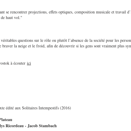
ant se rencontrer projections, effets optiques, composition musicale et travail d’a
 de haut vol."
 véritables questions sur le rôle ou plutôt l’absence de la société pour les person
braver la neige et le froid, afin de découvrir si les gens sont vraiment plus sym
vostok à écouter
ici
xte édité aux Solitaires Intempestifs (2016)
Plateau
ëlys Ricordeau - Jacob Stambach