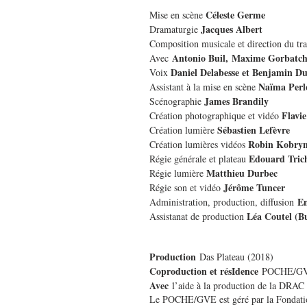
Céleste Germe
Mise en scène
Jacques Albert
Dramaturgie
Composition musicale et direction du tr
Antonio Buil, Maxime Gorbatch
Avec
Daniel Delabesse et Benjamin D
Voix
Naïma Perlo
Assistant à la mise en scène
James Brandily
Scénographie
Flavi
Création photographique et vidéo
Sébastien Lefèvre
Création lumière
Robin Kobryn
Création lumières vidéos
Edouard Tric
Régie générale et plateau
Matthieu Durbec
Régie lumière
Jérôme Tuncer
Régie son et vidéo
Em
Administration, production, diffusion
Léa Coutel (B
Assistanat de production
Production
Das Plateau (2018)
Coproduction et résIdence
POCHE/GVE (
Avec
l’aide à la production de la DRAC Î
Le POCHE/GVE est géré par la Fondation 