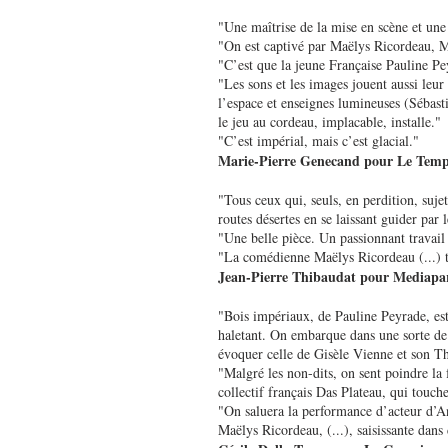
"Une maîtrise de la mise en scène et une 
"On est captivé par Maëlys Ricordeau, M
"C’est que la jeune Française Pauline Pey
"Les sons et les images jouent aussi leur
l’espace et enseignes lumineuses (Sébast
le jeu au cordeau, implacable, installe."
"C’est impérial, mais c’est glacial."
Marie-Pierre Genecand pour Le Tem
"Tous ceux qui, seuls, en perdition, suj
routes désertes en se laissant guider par
"Une belle pièce. Un passionnant travail 
"La comédienne Maëlys Ricordeau (...) tro
Jean-Pierre Thibaudat pour Mediapa
"Bois impériaux, de Pauline Peyrade, est
haletant. On embarque dans une sorte de 
évoquer celle de Gisèle Vienne et son Th
"Malgré les non-dits, on sent poindre la 
collectif français Das Plateau, qui touch
"On saluera la performance d’acteur d’A
Maëlys Ricordeau, (...), saisissante dans