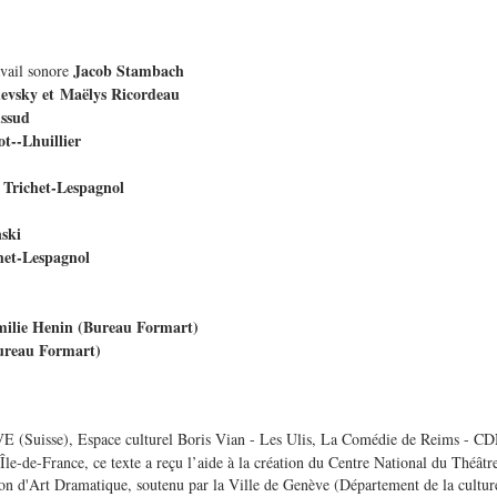
Jacob Stambach
avail sonore
evsky et Maëlys Ricordeau
ussud
t--Lhuillier
e Trichet-Lespagnol
ski
het-Lespagnol
ilie Henin (Bureau Formart)
ureau Formart)
Suisse), Espace culturel Boris Vian - Les Ulis, La Comédie de Reims - C
le-de-France, ce texte a reçu l’aide à la création du Centre National du Théâtr
d'Art Dramatique, soutenu par la Ville de Genève (Département de la culture 