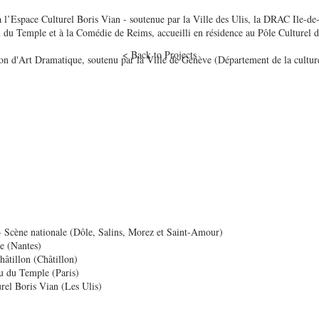
e à l’Espace Culturel Boris Vian - soutenue par la Ville des Ulis, la DRAC Ile-d
au du Temple et à la Comédie de Reims, accueilli en résidence au Pôle Culturel d
< Back to Projects
d'Art Dramatique, soutenu par la Ville de Genève (Département de la culture 
- Scène nationale (Dôle, Salins, Morez et Saint-Amour)
e (Nantes)
âtillon (Châtillon)
au du Temple (Paris)
rel Boris Vian (Les Ulis)