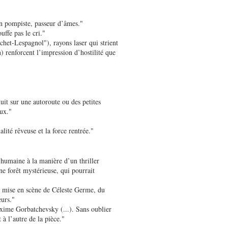
un pompiste, passeur d’âmes."
uffe pas le cri."
chet-Lespagnol"), rayons laser qui strient
 renforcent l’impression d’hostilité que
uit sur une autoroute ou des petites
aux."
ité rêveuse et la force rentrée."
humaine à la manière d’un thriller
e forêt mystérieuse, qui pourrait
la mise en scène de Céleste Germe, du
eurs."
xime Gorbatchevsky (...). Sans oublier
ut à l’autre de la pièce."